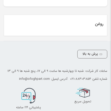
روغن
پرش به بالا
ساعات کار شرکت: شنبه تا چهارشنبه ها ساعت 9 الی 17، پنج شنبه ها 9 الی 13
شماره تلفن:
021-88303854
آدرس ایمیل:
info@ofoghpart.com
تحویل سریع
پشتیبانی 24 ساعته