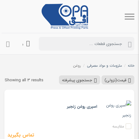
ورود به حساب 
خانه
/
ملزومات و مواد مصرفی
/
روغن
ted
قیمت(نزولی)
جستجوی پیشرفته
Showing all 3 results
by
ce:
اسپری روغن زنجیر
igh
to
مقایسه
low
تماس بگیرید