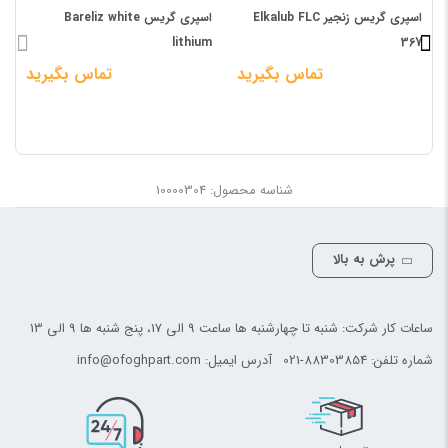
اسپری گریس زنجیر Elkalub FLC
اسپری گریس Bareliz white
lithium
367
تماس بگیرید
تماس بگیرید
ب
د
شناسه محصول: 10000304
پرش به بالا
ساعات کار شرکت: شنبه تا چهارشنبه ها ساعت 9 الی 17، پنج شنبه ها 9 الی 13
شماره تلفن:
021-88303854
آدرس ایمیل:
info@ofoghpart.com