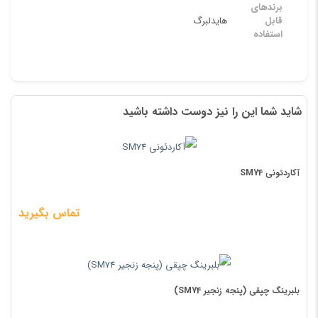
برندهای
قابل
هایدلبرگ
استفاده
شاید شما این را نیز دوست داشته باشید
آکاردئونی SM74
تماس بگیرید
بلبرینگ چپقی (پنجه زنجیر SM74)