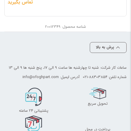
تماس بگیرید
شناسه محصول: 20012349
پرش به بالا
ساعات کار شرکت: شنبه تا چهارشنبه ها ساعت 9 الی 17، پنج شنبه ها 9 الی 13
شماره تلفن:
021-88303854
آدرس ایمیل:
info@ofoghpart.com
تحویل سریع
پشتیبانی 24 ساعته
پرداخت در محل