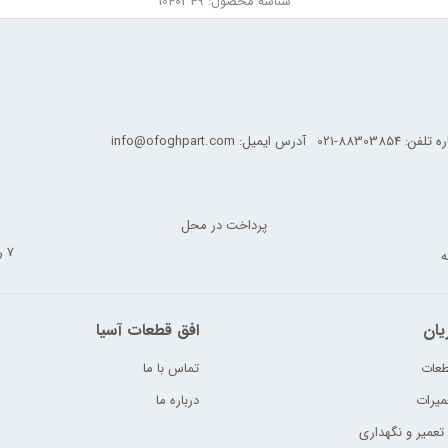
شناسه محصول: 1040349
ه تلفن:
021-88303854
آدرس ایمیل:
info@ofoghpart.com
پرداخت در محل
7 روز ضمانت بازگشت
یان
افق قطعات آسیا
طعات
تماس با ما
میرات
درباره ما
میر و نگهداری