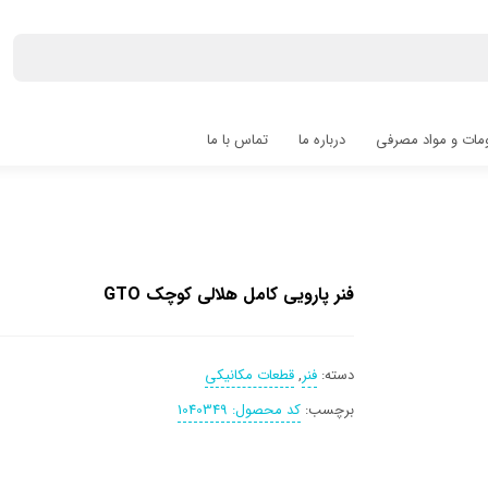
مات و مواد مصرفی
درباره ما
تماس با ما
فنر پارویی کامل هلالی کوچک GTO
دسته:
فنر
,
قطعات مکانیکی
برچسب:
کد محصول: 1040349