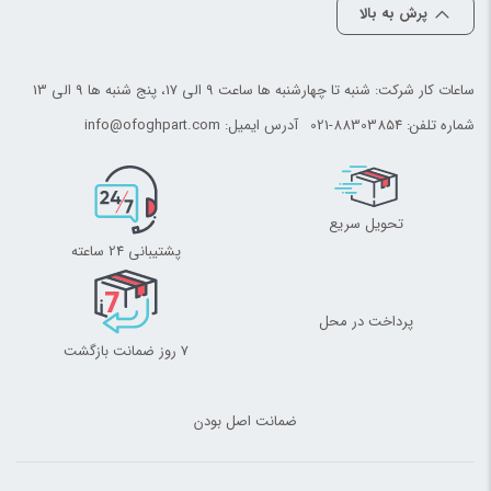
پرش به بالا
ساعات کار شرکت: شنبه تا چهارشنبه ها ساعت 9 الی 17، پنج شنبه ها 9 الی 13
شماره تلفن:
021-88303854
آدرس ایمیل:
info@ofoghpart.com
تحویل سریع
پشتیبانی 24 ساعته
پرداخت در محل
7 روز ضمانت بازگشت
ضمانت اصل بودن