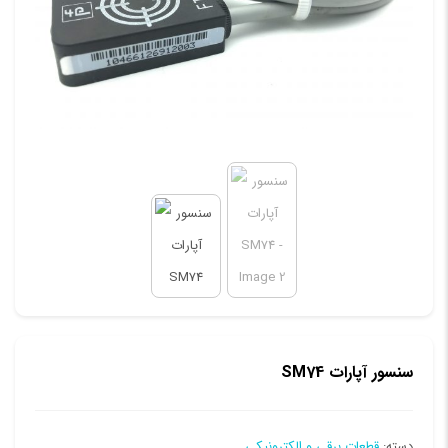
سنسور آپارات SM74
دسته:
قطعات برقی و الکترونیکی