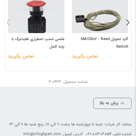
گارد تحویل SM/CD102 - Reed
شاسی استپ اضطراری هایدلبرگ با
ش
Switch
پایه کامل
تماس بگیرید
تماس بگیرید
شناسه محصول: 301443
پرش به بالا
ساعات کار شرکت: شنبه تا چهارشنبه ها ساعت 9 الی 17، پنج شنبه ها 9 الی 13
شماره تلفن:
021-88303854
آدرس ایمیل:
info@ofoghpart.com