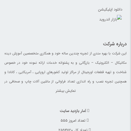
دانلود اپلیکیشن
درباره شرکت
این شرکت با بهره مندی از تجربه چندین ساله خود و همکاری متخصصین آموزش دیده
مکانیکال – الکترونیک – بازرگانی و به پشتوانه خدمات ارائه نموده خود در خصوص
شناخت و تهیه قطعات اورجینال از مراکز تولید کشورهای اروپایی ، آمریکایی ، کانادا و
همچنین تجربه نصب و راه اندازی تعداد فراوانی از ماشین آلات چاپ و صحافی در
نمایش بیشتر
چاپخانه های ایران ، افغانستان ، آلمان و کانادا خدمات خود را با نام تجاری افق قطعات
آسیا ارائه می نماید.
آمار بازدید سایت
تعداد امروز 555
تعداد کل 2594720