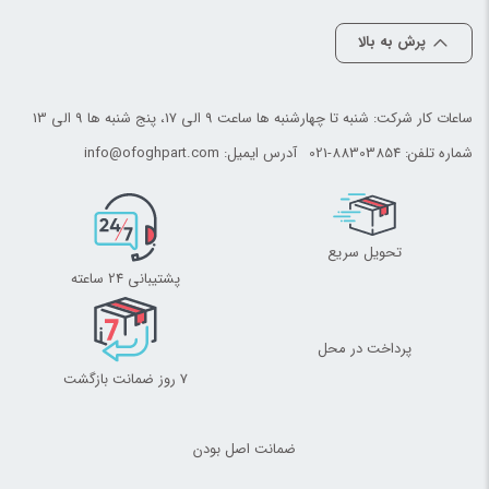
پرش به بالا
ساعات کار شرکت: شنبه تا چهارشنبه ها ساعت 9 الی 17، پنج شنبه ها 9 الی 13
شماره تلفن:
021-88303854
آدرس ایمیل:
info@ofoghpart.com
تحویل سریع
پشتیبانی 24 ساعته
پرداخت در محل
7 روز ضمانت بازگشت
ضمانت اصل بودن