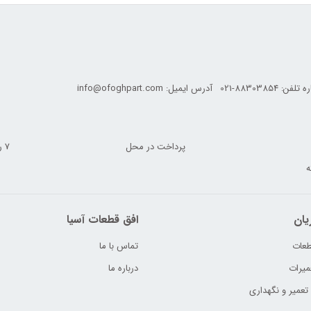
ه تلفن:
021-88303854
آدرس ایمیل:
info@ofoghpart.com
پرداخت در محل
7 روز ضمانت بازگشت
یان
افق قطعات آسیا
طعات
تماس با ما
میرات
درباره ما
میر و نگهداری