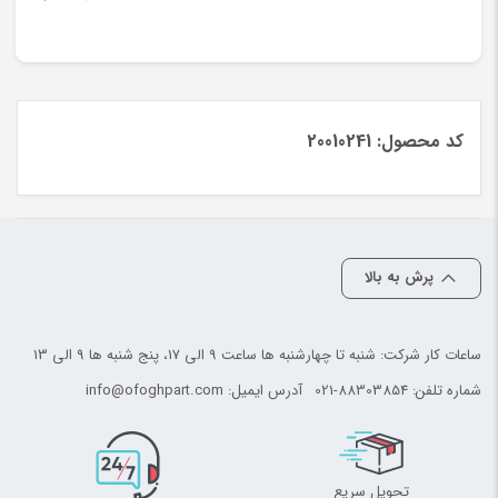
کد محصول: 20010241
پرش به بالا
ساعات کار شرکت: شنبه تا چهارشنبه ها ساعت 9 الی 17، پنج شنبه ها 9 الی 13
شماره تلفن:
021-88303854
آدرس ایمیل:
info@ofoghpart.com
تحویل سریع